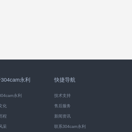
304cam永利
快捷导航
04cam永利
技术支持
文化
售后服务
历程
新闻资讯
风采
联系304cam永利