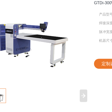
GTDi-3
产品型号:
焊接深度:
脉冲宽度:
机器尺寸:2
定制